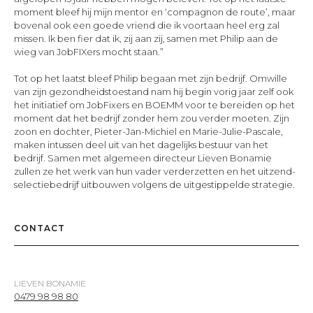
moment bleef hij mijn mentor en ‘compagnon de route’, maar
bovenal ook een goede vriend die ik voortaan heel erg zal
missen. Ik ben fier dat ik, zij aan zij, samen met Philip aan de
wieg van JobFIXers mocht staan.”
Tot op het laatst bleef Philip begaan met zijn bedrijf. Omwille
van zijn gezondheidstoestand nam hij begin vorig jaar zelf ook
het initiatief om JobFixers en BOEMM voor te bereiden op het
moment dat het bedrijf zonder hem zou verder moeten. Zijn
zoon en dochter, Pieter-Jan-Michiel en Marie-Julie-Pascale,
maken intussen deel uit van het dagelijks bestuur van het
bedrijf. Samen met algemeen directeur Lieven Bonamie
zullen ze het werk van hun vader verderzetten en het uitzend-
selectiebedrijf uitbouwen volgens de uitgestippelde strategie.
CONTACT
LIEVEN BONAMIE
0479 98 98 80