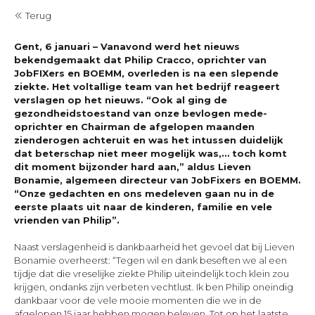
Terug
Gent, 6 januari – Vanavond werd het nieuws
bekendgemaakt dat Philip Cracco, oprichter van
JobFIXers en BOEMM, overleden is na een slepende
ziekte. Het voltallige team van het bedrijf reageert
verslagen op het nieuws. “Ook al ging de
gezondheidstoestand van onze bevlogen mede-
oprichter en Chairman de afgelopen maanden
zienderogen achteruit en was het intussen duidelijk
dat beterschap niet meer mogelijk was,… toch komt
dit moment bijzonder hard aan,” aldus Lieven
Bonamie, algemeen directeur van JobFixers en BOEMM.
“Onze gedachten en ons medeleven gaan nu in de
eerste plaats uit naar de kinderen, familie en vele
vrienden van Philip”.
Naast verslagenheid is dankbaarheid het gevoel dat bij Lieven
Bonamie overheerst: “Tegen wil en dank beseften we al een
tijdje dat die vreselijke ziekte Philip uiteindelijk toch klein zou
krijgen, ondanks zijn verbeten vechtlust. Ik ben Philip oneindig
dankbaar voor de vele mooie momenten die we in de
afgelopen 15 jaar hebben mogen beleven. Tot op het laatste