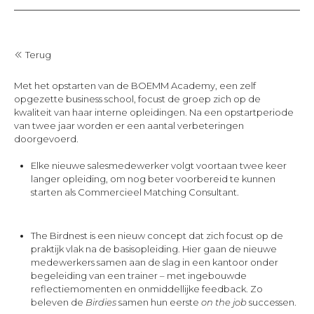
Terug
Met het opstarten van de BOEMM Academy, een zelf
opgezette business school, focust de groep zich op de
kwaliteit van haar interne opleidingen. Na een opstartperiode
van twee jaar worden er een aantal verbeteringen
doorgevoerd.
Elke nieuwe salesmedewerker volgt voortaan twee keer
langer opleiding, om nog beter voorbereid te kunnen
starten als Commercieel Matching Consultant.
The Birdnest is een nieuw concept dat zich focust op de
praktijk vlak na de basisopleiding. Hier gaan de nieuwe
medewerkers samen aan de slag in een kantoor onder
begeleiding van een trainer – met ingebouwde
reflectiemomenten en onmiddellijke feedback. Zo
beleven de
Birdies
samen hun eerste
on the job
successen.