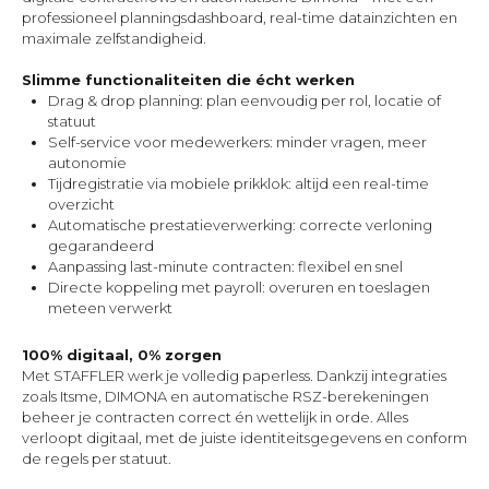
professioneel planningsdashboard, real-time datainzichten en
maximale zelfstandigheid.
Slimme functionaliteiten die écht werken
Drag & drop planning: plan eenvoudig per rol, locatie of
statuut
Self-service voor medewerkers: minder vragen, meer
autonomie
Tijdregistratie via mobiele prikklok: altijd een real-time
overzicht
Automatische prestatieverwerking: correcte verloning
gegarandeerd
Aanpassing last-minute contracten: flexibel en snel
Directe koppeling met payroll: overuren en toeslagen
meteen verwerkt
100% digitaal, 0% zorgen
Met STAFFLER werk je volledig paperless. Dankzij integraties
zoals Itsme, DIMONA en automatische RSZ-berekeningen
beheer je contracten correct én wettelijk in orde. Alles
verloopt digitaal, met de juiste identiteitsgegevens en conform
de regels per statuut.