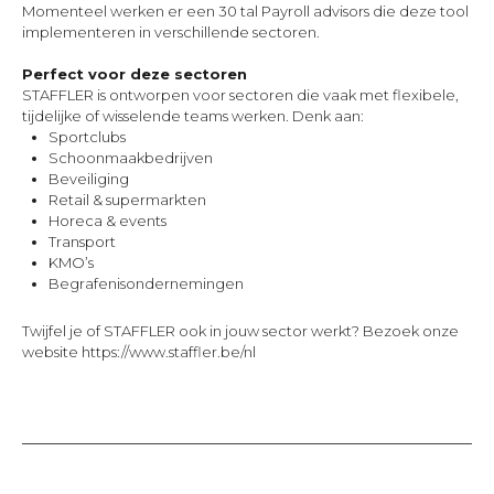
Momenteel werken er een 30 tal Payroll advisors die deze tool
implementeren in verschillende sectoren.
Perfect voor deze sectoren
STAFFLER is ontworpen voor sectoren die vaak met flexibele,
tijdelijke of wisselende teams werken. Denk aan:
Sportclubs
Schoonmaakbedrijven
Beveiliging
Retail & supermarkten
Horeca & events
Transport
KMO’s
Begrafenisondernemingen
Twijfel je of STAFFLER ook in jouw sector werkt? Bezoek onze
website https://www.staffler.be/nl