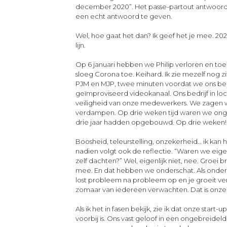
december 2020”. Het passe-partout antwoord
een echt antwoord te geven.
Wel, hoe gaat het dan? Ik geef het je mee. 202
lijn.
Op 6 januari hebben we Philip verloren en toe
sloeg Corona toe. Keihard. Ik zie mezelf nog z
PJM en MJP, twee minuten voordat we ons bed
geïmproviseerd videokanaal. Ons bedrijf in loc
veiligheid van onze medewerkers. We zagen 
verdampen. Op drie weken tijd waren we onge
drie jaar hadden opgebouwd. Op drie weken!
Boosheid, teleurstelling, onzekerheid… ik kan 
nadien volgt ook de reflectie. “Waren we eige
zelf dachten?” Wel, eigenlijk niet, nee. Groei 
mee. En dat hebben we onderschat. Als ondern
lost probleem na probleem op en je groeit ver
zomaar van iedereen verwachten. Dat is onze 
Als ik het in fasen bekijk, zie ik dat onze start
voorbij is. Ons vast geloof in een ongebreidel