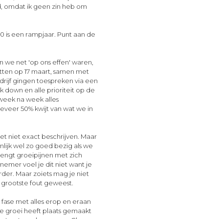
, omdat ik geen zin heb om
0 is een rampjaar. Punt aan de
n we net 'op ons effen' waren,
itten op 17 maart, samen met
rijf gingen toespreken via een
k down en alle prioriteit op de
week na week alles
veer 50% kwijt van wat we in
het niet exact beschrijven. Maar
nlijk wel zo goed bezig als we
brengt groeipijnen met zich
emer voel je dit niet want je
der. Maar zoiets mag je niet
grootste fout geweest.
-up fase met alles erop en eraan
de groei heeft plaats gemaakt