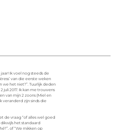
ar! Ik voel nog steeds de
stress’ van die eerste weken
we het niet?”. Tuurlijk deden
juli 2017. Ik kan me trouwens
n van mijn 2 zoons (Miel en
ek veranderd zijn sinds die
t de vraag “of alles wel goed
 dikwijls het standaard
hé?”, of “We mikken op